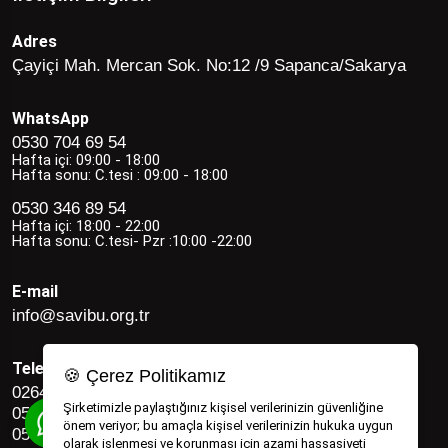
Adres
Çayiçi Mah. Mercan Sok. No:12 /9 Sapanca/Sakarya
WhatsApp
0530 704 69 54
Hafta içi: 09:00 - 18:00
Hafta sonu: C.tesi : 09:00 - 18:00
0530 346 89 54
Hafta içi: 18:00 - 22:00
Hafta sonu: C.tesi- Pzr :10:00 -22:00
E-mail
info@savibu.org.tr
Telefon
🍪 Çerez Politikamız
0264 582 12 17
Şirketimizle paylaştığınız kişisel verilerinizin güvenliğine
0530 346 89 54
önem veriyor; bu amaçla kişisel verilerinizin hukuka uygun
0530 704 69 54
olarak işlenmesi ve korunması için azami hassasiyeti