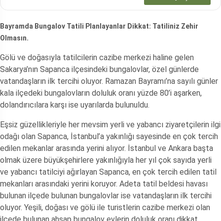
Bayramda Bungalov Tatili Planlayanlar Dikkat: Tatiliniz Zehir
Olmasın.
Gölü ve doğasıyla tatilcilerin cazibe merkezi haline gelen
Sakarya’nın Sapanca ilçesindeki bungalovlar, özel günlerde
vatandaşların ilk tercihi oluyor. Ramazan Bayramı’na sayılı günler
kala ilçedeki bungalovların doluluk oranı yüzde 80’i aşarken,
dolandırıcılara karşı ise uyarılarda bulunuldu.
Eşsiz güzellikleriyle her mevsim yerli ve yabancı ziyaretçilerin ilgi
odağı olan Sapanca, İstanbul’a yakınlığı sayesinde en çok tercih
edilen mekanlar arasında yerini alıyor. İstanbul ve Ankara başta
olmak üzere büyükşehirlere yakınlığıyla her yıl çok sayıda yerli
ve yabancı tatilciyi ağırlayan Sapanca, en çok tercih edilen tatil
mekanları arasındaki yerini koruyor. Adeta tatil beldesi havası
bulunan ilçede bulunan bungalovlar ise vatandaşların ilk tercihi
oluyor. Yeşili, doğası ve gölü ile turistlerin cazibe merkezi olan
ilçede bulunan ahşap bungalov evlerin doluluk oranı dikkat