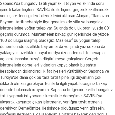
Sapanca’da bungalov tatili yapmak isteyen ve aklında soru
işareti kalan kişilerin SAVİBU ile iletişime geçerek akıllarındaki
soru işaretlerini giderebileceklerini aktaran Alaçam, “Ramazan
Bayramı tatili sebebiyle ilçe genelimizde villa ve bungalov
işletmelerine yoğun talep var. Şu anda doluluk oranı yüzde 80’i
geçmiş durumda. Muhtemelen birkaç gün içerisinde de yüzde
100 doluluğa ulaşmış olacağız. Maalesef bu yoğun talep
dönemlerinde özellikle bayramlarda ve şimdi yaz sezonu da
yaklaşıyor, özellikle sosyal medya üzerinden sahte hesaplar
açılarak insanlar tuzağa düşürülmeye çalışılıyor. Gerçek
işletmelerin görselleri, videoları kopya olarak bu sahte
hesaplardan dolandırıcılık faaliyetleri yürütülüyor. Sapanca ve
Türkiye'de daha çok bu tarz tatil tipine ilgi duyanların çok
dikkatli olması gerekiyor. Bunlarla ilgili yapabileceğiniz birkaç
öneride bulunmak istiyorum; Sapanca bölgesinde villa, bungalov
tatili yapmak istiyorsanız kesinlikle derneğimiz SAVİBU’ya
ulaşarak karşınıza çıkan işletmenin, varlığını teyit etmeniz
gerekiyor. Derneğimize, iletişimde olduğunuz yerin görselini,
sayfasını iletirseniz, çalışanlarımız hızlıca bakarak geri dönüş