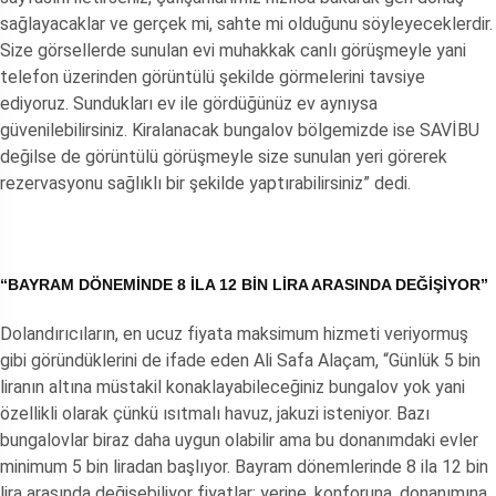
sağlayacaklar ve gerçek mi, sahte mi olduğunu söyleyeceklerdir.
Size görsellerde sunulan evi muhakkak canlı görüşmeyle yani
telefon üzerinden görüntülü şekilde görmelerini tavsiye
ediyoruz. Sundukları ev ile gördüğünüz ev aynıysa
güvenilebilirsiniz. Kiralanacak bungalov bölgemizde ise SAVİBU
değilse de görüntülü görüşmeyle size sunulan yeri görerek
rezervasyonu sağlıklı bir şekilde yaptırabilirsiniz” dedi.
“BAYRAM DÖNEMİNDE 8 İLA 12 BİN LİRA ARASINDA DEĞİŞİYOR”
Dolandırıcıların, en ucuz fiyata maksimum hizmeti veriyormuş
gibi göründüklerini de ifade eden Ali Safa Alaçam, “Günlük 5 bin
liranın altına müstakil konaklayabileceğiniz bungalov yok yani
özellikli olarak çünkü ısıtmalı havuz, jakuzi isteniyor. Bazı
bungalovlar biraz daha uygun olabilir ama bu donanımdaki evler
minimum 5 bin liradan başlıyor. Bayram dönemlerinde 8 ila 12 bin
lira arasında değişebiliyor fiyatlar; yerine, konforuna, donanımına