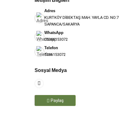
İletişim Bilgileri
Adres
KURTKÖY DİBEKTAŞ MAH. YAYLA CD. NO:7
SAPANCA/SAKARYA
WhatsApp
05366153072
Telefon
5366153072
Teşekkür Ederiz
Sosyal Medya
Paylaş