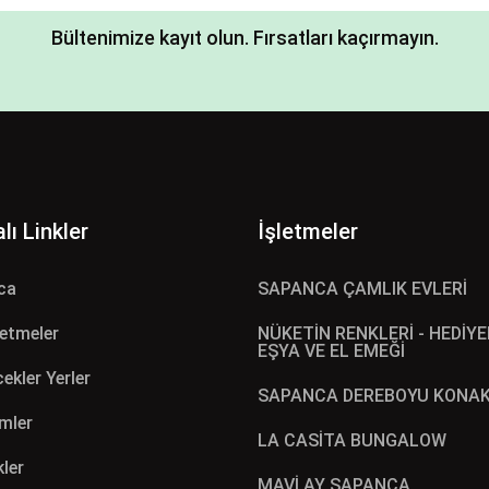
Bültenimize kayıt olun. Fırsatları kaçırmayın.
lı Linkler
İşletmeler
ca
SAPANCA ÇAMLIK EVLERİ
letmeler
NÜKETİN RENKLERİ - HEDİYE
EŞYA VE EL EMEĞİ
ekler Yerler
SAPANCA DEREBOYU KONAK
mler
LA CASİTA BUNGALOW
kler
MAVİ AY SAPANCA