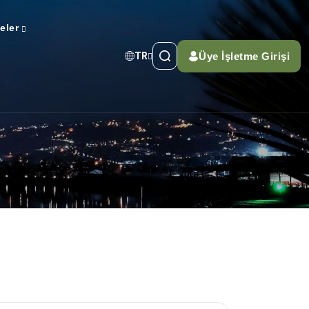
teler
Üye İşletme Girişi
TR