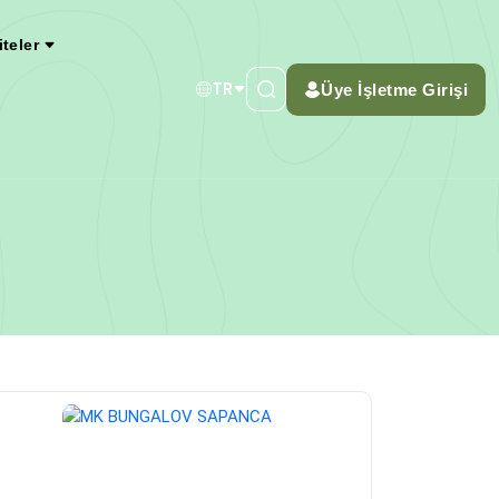
iteler
Üye İşletme Girişi
TR