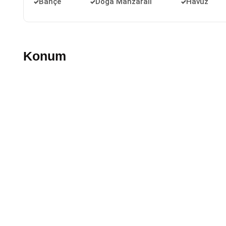
Bahçe
Doğa Manzaralı
Havuz
Konum