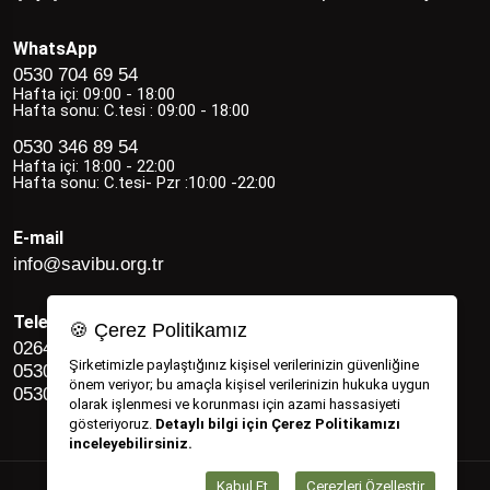
WhatsApp
0530 704 69 54
Hafta içi: 09:00 - 18:00
Hafta sonu: C.tesi : 09:00 - 18:00
0530 346 89 54
Hafta içi: 18:00 - 22:00
Hafta sonu: C.tesi- Pzr :10:00 -22:00
E-mail
info@savibu.org.tr
Telefon
🍪 Çerez Politikamız
0264 582 12 17
Şirketimizle paylaştığınız kişisel verilerinizin güvenliğine
0530 346 89 54
önem veriyor; bu amaçla kişisel verilerinizin hukuka uygun
0530 704 69 54
olarak işlenmesi ve korunması için azami hassasiyeti
gösteriyoruz.
Detaylı bilgi için Çerez Politikamızı
inceleyebilirsiniz.
Kabul Et
Çerezleri Özelleştir