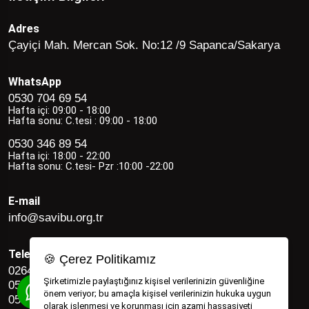
Adres
Çayiçi Mah. Mercan Sok. No:12 /9 Sapanca/Sakarya
WhatsApp
0530 704 69 54
Hafta içi: 09:00 - 18:00
Hafta sonu: C.tesi : 09:00 - 18:00
0530 346 89 54
Hafta içi: 18:00 - 22:00
Hafta sonu: C.tesi- Pzr :10:00 -22:00
E-mail
info@savibu.org.tr
Telefon
🍪 Çerez Politikamız
0264 582 12 17
Şirketimizle paylaştığınız kişisel verilerinizin güvenliğine
0530 346 89 54
önem veriyor; bu amaçla kişisel verilerinizin hukuka uygun
0530 704 69 54
olarak işlenmesi ve korunması için azami hassasiyeti