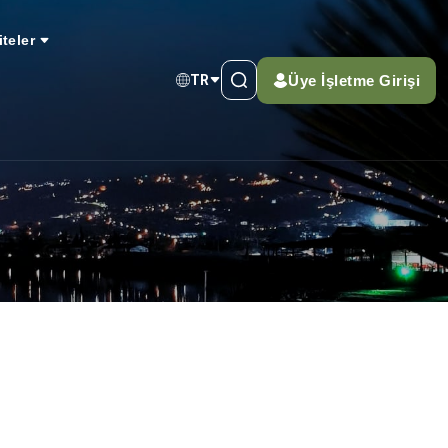
iteler
Üye İşletme Girişi
TR