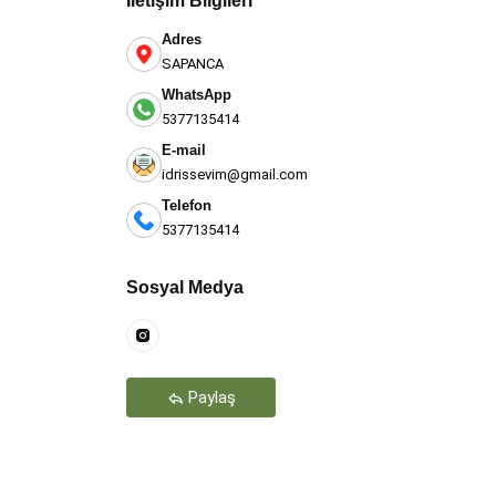
İletişim Bilgileri
Adres
SAPANCA
WhatsApp
5377135414
E-mail
idrissevim@gmail.com
Telefon
5377135414
Teşekkür Ederiz
Sosyal Medya
Paylaş