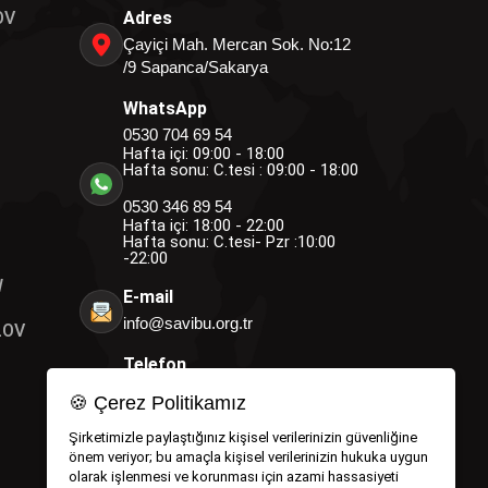
OV
Adres
Çayiçi Mah. Mercan Sok. No:12
/9 Sapanca/Sakarya
WhatsApp
0530 704 69 54
Hafta içi: 09:00 - 18:00
Hafta sonu: C.tesi : 09:00 - 18:00
0530 346 89 54
Hafta içi: 18:00 - 22:00
Hafta sonu: C.tesi- Pzr :10:00
-22:00
W
E-mail
info@savibu.org.tr
LOV
Telefon
0264 582 12 17
🍪 Çerez Politikamız
0530 346 89 54
0530 704 69 54
Şirketimizle paylaştığınız kişisel verilerinizin güvenliğine
önem veriyor; bu amaçla kişisel verilerinizin hukuka uygun
olarak işlenmesi ve korunması için azami hassasiyeti