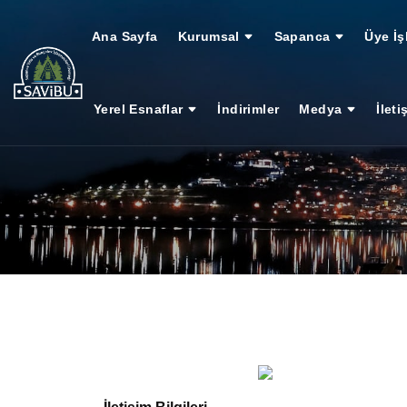
Ana Sayfa
Kurumsal
Sapanca
Üye İş
Yerel Esnaflar
İndirimler
Medya
İleti