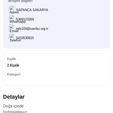
İletişim Bilgileri
SAPANCA SAKARYA
5369123269
info104@savibu.org.tr
5433530815
Kişilik
2 Kişilik
Kategori
Detaylar
Doğa içinde
IsıtmalıHavuz