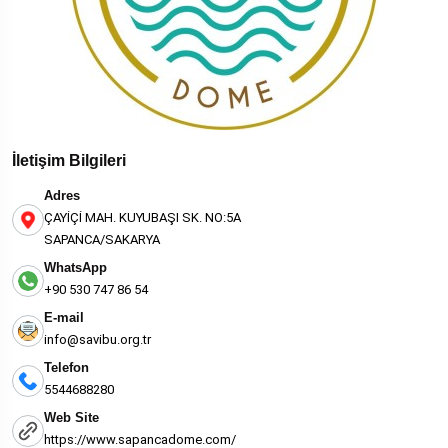
İletişim Bilgileri
Adres
ÇAYİÇİ MAH. KUYUBAŞI SK. NO:5A
SAPANCA/SAKARYA
WhatsApp
+90 530 747 86 54
E-mail
info@savibu.org.tr
Telefon
5544688280
Web Site
https://www.sapancadome.com/