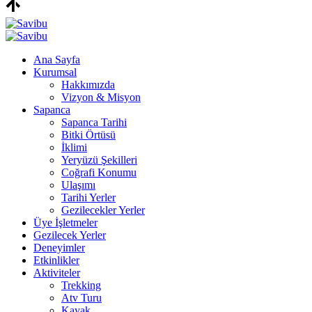
Ana Sayfa
Kurumsal
Hakkımızda
Vizyon & Misyon
Sapanca
Sapanca Tarihi
Bitki Örtüsü
İklimi
Yeryüzü Şekilleri
Coğrafi Konumu
Ulaşımı
Tarihi Yerler
Gezilecekler Yerler
Üye İşletmeler
Gezilecek Yerler
Deneyimler
Etkinlikler
Aktiviteler
Trekking
Atv Turu
Kayak