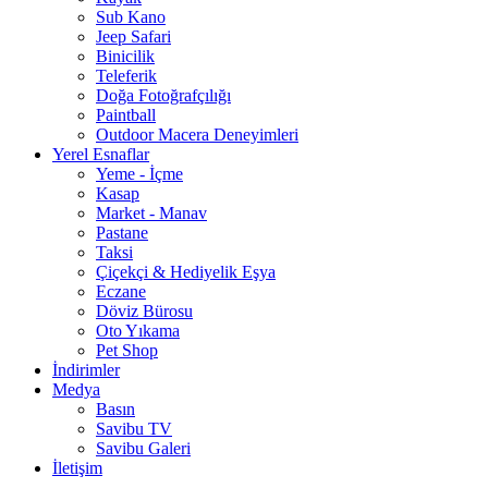
Sub Kano
Jeep Safari
Binicilik
Teleferik
Doğa Fotoğrafçılığı
Paintball
Outdoor Macera Deneyimleri
Yerel Esnaflar
Yeme - İçme
Kasap
Market - Manav
Pastane
Taksi
Çiçekçi & Hediyelik Eşya
Eczane
Döviz Bürosu
Oto Yıkama
Pet Shop
İndirimler
Medya
Basın
Savibu TV
Savibu Galeri
İletişim