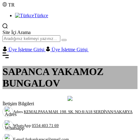
TR
Türkçe
Site İçi Arama
Üye İşletme Girişi
Üye İşletme Girişi
SAPANCA YAKAMOZ
BUNGALOV
İletişim Bilgileri
Adres
KEMALPAŞA MAH. 198. SK. NO:8/A18 SERDİVAN/SAKARYA
WhatsApp
0554 403 71 69
E-mail
furkankaraca@gmail.com