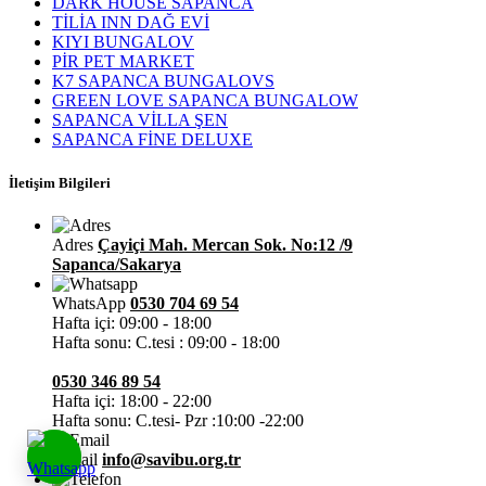
DARK HOUSE SAPANCA
TİLİA INN DAĞ EVİ
KIYI BUNGALOV
PİR PET MARKET
K7 SAPANCA BUNGALOVS
GREEN LOVE SAPANCA BUNGALOW
SAPANCA VİLLA ŞEN
SAPANCA FİNE DELUXE
İletişim Bilgileri
Adres
Çayiçi Mah. Mercan Sok. No:12 /9
Sapanca/Sakarya
WhatsApp
0530 704 69 54
Hafta içi: 09:00 - 18:00
Hafta sonu: C.tesi : 09:00 - 18:00
0530 346 89 54
Hafta içi: 18:00 - 22:00
Hafta sonu: C.tesi- Pzr :10:00 -22:00
E-mail
info@savibu.org.tr