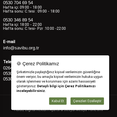
0530 704 69 54
Hafta içi: 09:00 - 18:00
Hafta sonu: C.tesi : 09:00 - 18:00
0530 346 89 54
Hafta içi: 18:00 - 22:00
Hafta sonu: C.tesi- Pzr :10:00 -22:00
E-mail
info@savibu.org.tr
Telefon
🍪 Çerez Politikamız
0264 582 12 17
Şirketimizle paylaştığınız kişisel verilerinizin güvenliğine
0530 346 89 54
önem veriyor; bu amaçla kişisel verilerinizin hukuka uygun
0530 704 69 54
olarak işlenmesi ve korunması için azami hassasiyeti
gösteriyoruz.
Detaylı bilgi için Çerez Politikamızı
inceleyebilirsiniz.
Kabul Et
Çerezleri Özelleştir
Savibu Copyright © 2022 - 2026
Haldız Digital Reklam Ajansı & Sosyal Medya Yönetimi