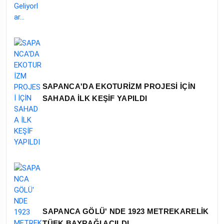
SAPANCA'DA EKOTURİZM PROJESİ İÇİN
SAHADA İLK KEŞİF YAPILDI
SAPANCA GÖLÜ' NDE 1923 METREKARELİK
TÜEK BAYRAĞI AÇILDI.