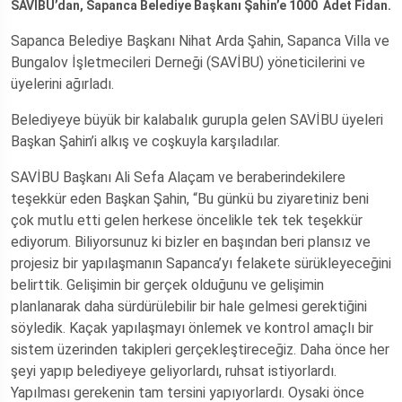
SAVİBU’dan, Sapanca Belediye Başkanı Şahin’e 1000 Adet Fidan.
Sapanca Belediye Başkanı Nihat Arda Şahin, Sapanca Villa ve
Bungalov İşletmecileri Derneği (SAVİBU) yöneticilerini ve
üyelerini ağırladı.
Belediyeye büyük bir kalabalık gurupla gelen SAVİBU üyeleri
Başkan Şahin’i alkış ve coşkuyla karşıladılar.
SAVİBU Başkanı Ali Sefa Alaçam ve beraberindekilere
teşekkür eden Başkan Şahin, “Bu günkü bu ziyaretiniz beni
çok mutlu etti gelen herkese öncelikle tek tek teşekkür
ediyorum. Biliyorsunuz ki bizler en başından beri plansız ve
projesiz bir yapılaşmanın Sapanca’yı felakete sürükleyeceğini
belirttik. Gelişimin bir gerçek olduğunu ve gelişimin
planlanarak daha sürdürülebilir bir hale gelmesi gerektiğini
söyledik. Kaçak yapılaşmayı önlemek ve kontrol amaçlı bir
sistem üzerinden takipleri gerçekleştireceğiz. Daha önce her
şeyi yapıp belediyeye geliyorlardı, ruhsat istiyorlardı.
Yapılması gerekenin tam tersini yapıyorlardı. Oysaki önce