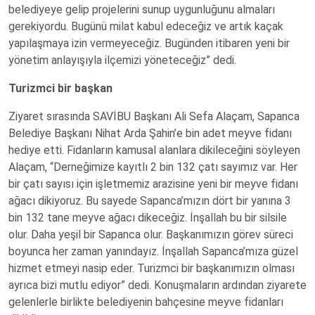
belediyeye gelip projelerini sunup uygunluğunu almaları
gerekiyordu. Bugünü milat kabul edeceğiz ve artık kaçak
yapılaşmaya izin vermeyeceğiz. Bugünden itibaren yeni bir
yönetim anlayışıyla ilçemizi yöneteceğiz” dedi.
Turizmci bir başkan
Ziyaret sırasında SAVİBU Başkanı Ali Sefa Alaçam, Sapanca
Belediye Başkanı Nihat Arda Şahin’e bin adet meyve fidanı
hediye etti. Fidanların kamusal alanlara dikileceğini söyleyen
Alaçam, “Derneğimize kayıtlı 2 bin 132 çatı sayımız var. Her
bir çatı sayısı için işletmemiz arazisine yeni bir meyve fidanı
ağacı dikiyoruz. Bu sayede Sapanca’mızın dört bir yanına 3
bin 132 tane meyve ağacı dikeceğiz. İnşallah bu bir silsile
olur. Daha yeşil bir Sapanca olur. Başkanımızın görev süreci
boyunca her zaman yanındayız. İnşallah Sapanca’mıza güzel
hizmet etmeyi nasip eder. Turizmci bir başkanımızın olması
ayrıca bizi mutlu ediyor” dedi. Konuşmaların ardından ziyarete
gelenlerle birlikte belediyenin bahçesine meyve fidanları