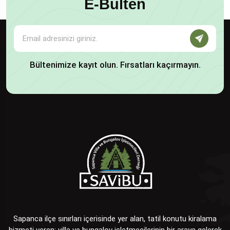
E-Bülten
Bültenimize kayıt olun. Fırsatları kaçırmayın.
Sapanca ilçe sınırları içerisinde yer alan, tatil konutu kiralama