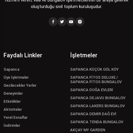
hizmeti veren; villa ve bungalov işletmecilerinin bir araya gelerek
oluşturduğu sivil toplum kuruluşudur.
Faydalı Linkler
İşletmeler
Sapanca
SAPANCA KÜÇÜK GÖL KÖY
Üye İşletmeler
SAPANCA FİTOS DELUXE /
SAPANCA FİTOS BUNGALOV
Gezilecekler Yerler
SAPANCA DOĞA EVLERİ
Deneyimler
SAPANCA DEJAVU BUNGALOV
Etkinlikler
SAPANCA LAKERS BUNGALOV
Aktiviteler
SAPANCA DEMİR DAĞ EVİ
Yerel Esnaflar
SAPANCA TENDA BUNGALOV
İndirimler
AKÇAY MY GARDEN