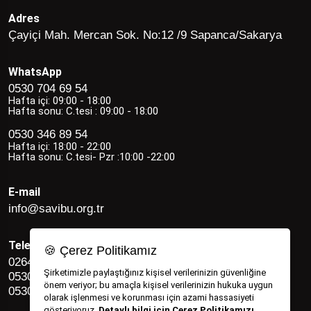
Adres
Çayiçi Mah. Mercan Sok. No:12 /9 Sapanca/Sakarya
WhatsApp
0530 704 69 54
Hafta içi: 09:00 - 18:00
Hafta sonu: C.tesi : 09:00 - 18:00
0530 346 89 54
Hafta içi: 18:00 - 22:00
Hafta sonu: C.tesi- Pzr :10:00 -22:00
E-mail
info@savibu.org.tr
Telefon
🍪 Çerez Politikamız
0264 582 12 17
Şirketimizle paylaştığınız kişisel verilerinizin güvenliğine
0530 346 89 54
önem veriyor; bu amaçla kişisel verilerinizin hukuka uygun
0530 704 69 54
olarak işlenmesi ve korunması için azami hassasiyeti
gösteriyoruz.
Detaylı bilgi için Çerez Politikamızı