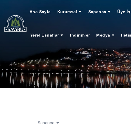
Ana Sayfa
Kurumsal
Sapanca
Üye İş
Yerel Esnaflar
İndirimler
Medya
İleti
Sapanca