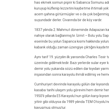
has ekmek somun pişirir ki Sabanca Somunu adıyl
kuruyup küflenip lezzetini kaybetme ihtimali yokt
acem şahına götürmüşler ve o da çok beğenmiş. 
suyundadır derler. Civarında bir de köy vardır.
1837 yılında 2. Mahmut döneminde Adapazarı kaz
nahiye olarak bağlanmıştır. İzmit – Bolu yolu Sa
eserinde bu yolun Sapanca kısmı hakkında yolun, 
kabarık olduğu zaman üzengiye çıktığını kaydet
Aynı tarif 19. yüzyılın ilk yarısında Charles Texir
üzerinde gidilmektedir. Bazı yerlerde sular eyer 
demir yolu yukarıda sözü edilen dar kıyıdan yarm
inşasından sonra karayolu ihmâl edilmiş ve he
Cumhuriyet devrinde karayolu gölün dar kıyısında
kasaba tarihi ulaşım yolu görevini hem demir he
1950’li yıllarda E5 Karayolu’nun gölün karşı kıy
yitirir gibi olduysa da 1989 yılında TEM Otoyolu
kavuşmuş olmuştur.