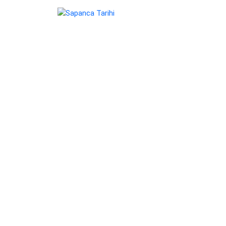
Sapanca Tarihi
Bitki Örtüsü
İklimi
Yeryüzü Şekilleri
Coğrafi Konumu
Ulaşımı
Tarihi Yerler
Gezilecekler Yerler