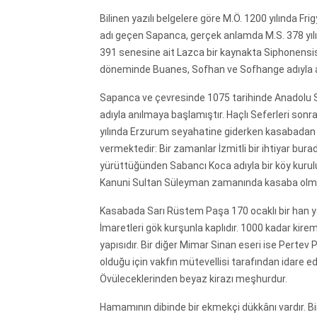
Bilinen yazılı belgelere göre M.Ö. 1200 yılında Fri
adı geçen Sapanca, gerçek anlamda M.S. 378 yılınd
391 senesine ait Lazca bir kaynakta Siphonensis
döneminde Buanes, Sofhan ve Sofhange adıyla an
Sapanca ve çevresinde 1075 tarihinde Anadolu S
adıyla anılmaya başlamıştır. Haçlı Seferleri sonr
yılında Erzurum seyahatine giderken kasabadan g
vermektedir: Bir zamanlar İzmitli bir ihtiyar bur
yürüttüğünden Sabancı Koca adıyla bir köy kuru
Kanuni Sultan Süleyman zamanında kasaba olm
Kasabada Sarı Rüstem Paşa 170 ocaklı bir han yap
İmaretleri gök kurşunla kaplıdır. 1000 kadar kire
yapısıdır. Bir diğer Mimar Sinan eseri ise Perte
olduğu için vakfın mütevellisi tarafından idare edi
Övüleceklerinden beyaz kirazı meşhurdur.
Hamamının dibinde bir ekmekçi dükkânı vardır. Bir 