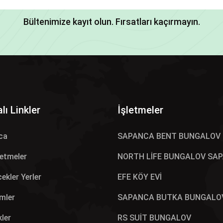
Bültenimize kayıt olun. Fırsatları kaçırmayın.
lı Linkler
İşletmeler
ca
SAPANCA BENT BUNGALOV
letmeler
NORTH LİFE BUNGALOV SA
ekler Yerler
EFE KÖY EVİ
mler
SAPANCA BUTKA BUNGALO
kler
RS SUİT BUNGALOV