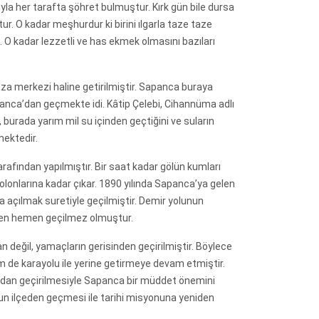
a her tarafta şöhret bulmuştur. Kırk gün bile dursa
ur. O kadar meşhurdur ki birini ılgarla taze taze
O kadar lezzetli ve has ekmek olmasını bazıları
a merkezi haline getirilmiştir. Sapanca buraya
panca’dan geçmekte idi. Kâtip Çelebi, Cihannüma adlı
burada yarım mil su içinden geçtiğini ve suların
mektedir.
 tarafından yapılmıştır. Bir saat kadar gölün kumları
kolonlarına kadar çıkar. 1890 yılında Sapanca’ya gelen
a açılmak suretiyle geçilmiştir. Demir yolunun
men hemen geçilmez olmuştur.
n değil, yamaçların gerisinden geçirilmiştir. Böylece
m de karayolu ile yerine getirmeye devam etmiştir.
ısından geçirilmesiyle Sapanca bir müddet önemini
’nun ilçeden geçmesi ile tarihi misyonuna yeniden