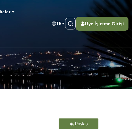
iteler
Üye İşletme Girişi
TR
Teşekkür Ederiz
Paylaş