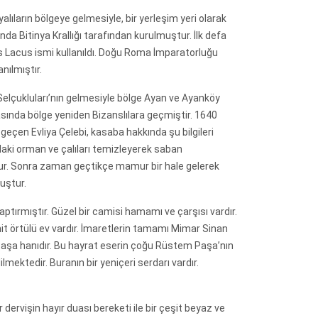
gyalıların bölgeye gelmesiyle, bir yerleşim yeri olarak
a Bitinya Krallığı tarafından kurulmuştur. İlk defa
 Lacus ismi kullanıldı. Doğu Roma İmparatorluğu
ılmıştır.
elçukluları’nın gelmesiyle bölge Ayan ve Ayanköy
asında bölge yeniden Bizanslılara geçmiştir. 1640
eçen Evliya Çelebi, kasaba hakkında şu bilgileri
adaki orman ve çalıları temizleyerek saban
lur. Sonra zaman geçtikçe mamur bir hale gelerek
uştur.
tırmıştır. Güzel bir camisi hamamı ve çarşısı vardır.
mit örtülü ev vardır. İmaretlerin tamamı Mimar Sinan
v Paşa hanıdır. Bu hayrat eserin çoğu Rüstem Paşa’nın
lmektedir. Buranın bir yeniçeri serdarı vardır.
dervişin hayır duası bereketi ile bir çeşit beyaz ve