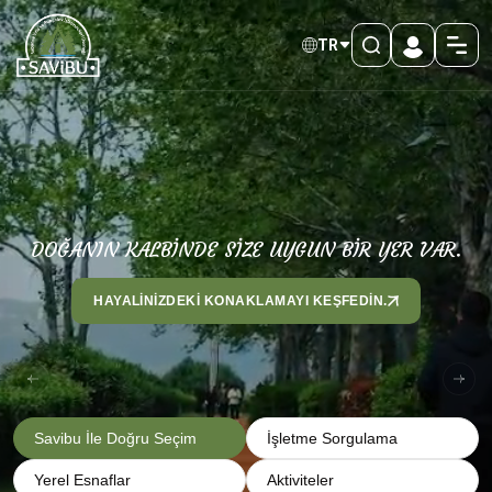
TR
DOĞANIN KALBİNDE SİZE UYGUN BİR YER VAR.
HAYALİNİZDEKİ KONAKLAMAYI KEŞFEDİN.
Savibu İle Doğru Seçim
İşletme Sorgulama
Yerel Esnaflar
Aktiviteler