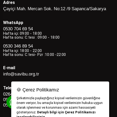
Adres
Çayiçi Mah. Mercan Sok. No:12 /9 Sapanca/Sakarya
WhatsApp
0530 704 69 54
Hafta içi: 09:00 - 18:00
Hafta sonu: C.tesi : 09:00 - 18:00
0530 346 89 54
Hafta içi: 18:00 - 22:00
Hafta sonu: C.tesi- Pzr :10:00 -22:00
E-mail
info@savibu.org.tr
Telefon
🍪 Çerez Politikamız
0264 582 12 17
Şirketimizle paylaştığınız kişisel verilerinizin güvenliğine
0530 346 89 54
önem veriyor; bu amaçla kişisel verilerinizin hukuka uygun
0530 704 69 54
olarak işlenmesi ve korunması için azami hassasiyeti
gösteriyoruz.
Detaylı bilgi için Çerez Politikamızı
inceleyebilirsiniz.