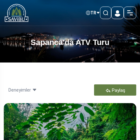
TR
Sapanca'da ATV Turu
Deneyimler
Paylaş
Sapanca'da Kano
Sapanca’da Doğa Fotoğrafçılığı
Sapancada Paintball
Sapanca’da Jeep Safari