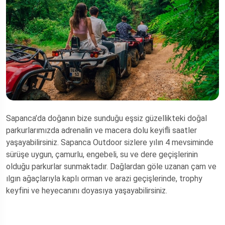
Sapanca'da Binicilik
Sapanca'da Teleferik
Kayak
Sapanca'da ATV Turu
Sapanca'da Trekking
Sapanca’da doğanın bize sunduğu eşsiz güzellikteki doğal
parkurlarımızda adrenalin ve macera dolu keyifli saatler
yaşayabilirsiniz. Sapanca Outdoor sizlere yılın 4 mevsiminde
sürüşe uygun, çamurlu, engebeli, su ve dere geçişlerinin
olduğu parkurlar sunmaktadır. Dağlardan göle uzanan çam ve
ılgın ağaçlarıyla kaplı orman ve arazi geçişlerinde, trophy
keyfini ve heyecanını doyasıya yaşayabilirsiniz.