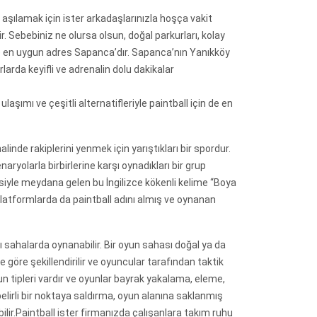
 aşılamak için ister arkadaşlarınızla hoşça vakit
ir. Sebebiniz ne olursa olsun, doğal parkurları, kolay
n de en uygun adres Sapanca’dır. Sapanca’nın Yanıkköy
larda keyifli ve adrenalin dolu dakikalar
laşımı ve çeşitli alternatifleriyle paintball için de en
halinde rakiplerini yenmek için yarıştıkları bir spordur.
naryolarla birbirlerine karşı oynadıkları bir grup
mesiyle meydana gelen bu İngilizce kökenli kelime “Boya
platformlarda da paintball adını almış ve oynanan
 sahalarda oynanabilir. Bir oyun sahası doğal ya da
e göre şekillendirilir ve oyuncular tarafından taktik
yun tipleri vardır ve oyunlar bayrak yakalama, eleme,
belirli bir noktaya saldırma, oyun alanına saklanmış
ebilir.Paintball ister firmanızda çalışanlara takım ruhu