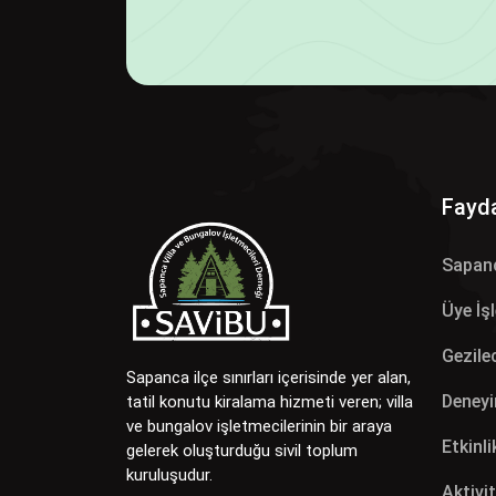
Fayda
Sapan
Üye İş
Gezilec
Sapanca ilçe sınırları içerisinde yer alan,
Deneyi
tatil konutu kiralama hizmeti veren; villa
ve bungalov işletmecilerinin bir araya
Etkinli
gelerek oluşturduğu sivil toplum
kuruluşudur.
Aktivit