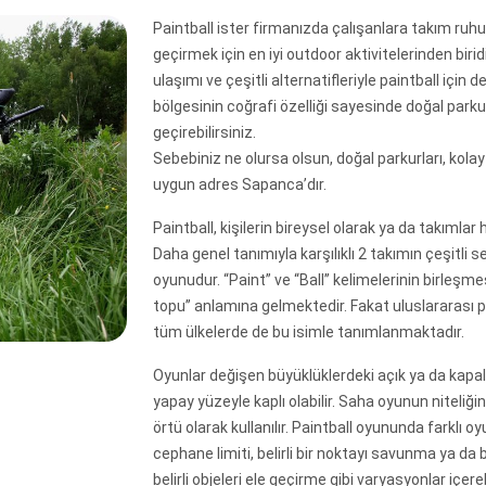
Paintball ister firmanızda çalışanlara takım ruhu
geçirmek için en iyi outdoor aktivitelerinden birid
ulaşımı ve çeşitli alternatifleriyle paintball içi
bölgesinin coğrafi özelliği sayesinde doğal parkur
geçirebilirsiniz.
Sebebiniz ne olursa olsun, doğal parkurları, kolay u
uygun adres Sapanca’dır.
Paintball, kişilerin bireysel olarak ya da takımlar 
Daha genel tanımıyla karşılıklı 2 takımın çeşitli se
oyunudur. “Paint” ve “Ball’’ kelimelerinin birleş
topu’’ anlamına gelmektedir. Fakat uluslararası 
tüm ülkelerde de bu isimle tanımlanmaktadır.
Oyunlar değişen büyüklüklerdeki açık ya da kapalı
yapay yüzeyle kaplı olabilir. Saha oyunun niteliğin
örtü olarak kullanılır. Paintball oyununda farklı o
cephane limiti, belirli bir noktayı savunma ya da 
belirli objeleri ele geçirme gibi varyasyonlar içer