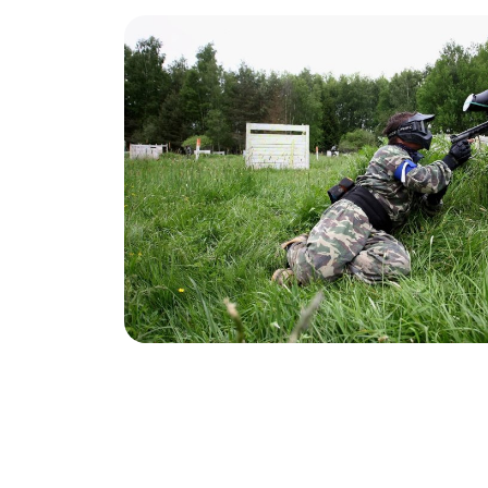
Sapanca'da Kano
Sapanca’da Doğa Fotoğrafçılığı
Sapancada Paintball
Sapanca’da Jeep Safari
Sapanca'da Binicilik
Sapanca'da Teleferik
Kayak
Sapanca'da ATV Turu
Sapanca'da Trekking