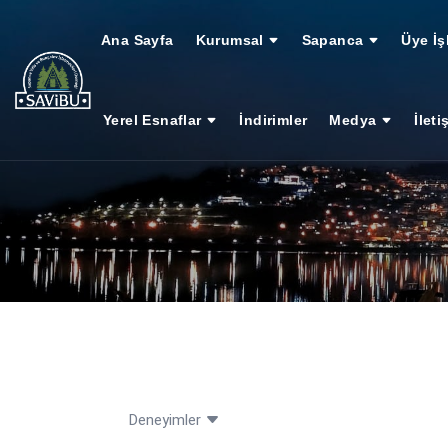
Ana Sayfa
Kurumsal
Sapanca
Üye İş
Yerel Esnaflar
İndirimler
Medya
İleti
Deneyimler