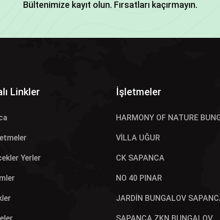
Bültenimize kayıt olun. Fırsatları kaçırmayın.
lı Linkler
İşletmeler
ca
HARMONY OF NATURE BUN
letmeler
VİLLA UĞUR
ekler Yerler
CK SAPANCA
mler
NO 40 PINAR
kler
JARDİN BUNGALOV SAPANC
eler
SAPANCA ZKN BUNGALOV