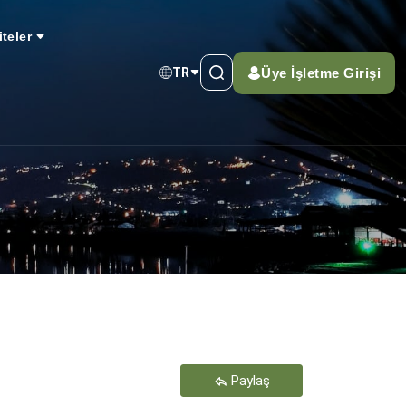
iteler
Üye İşletme Girişi
TR
Teşekkür Ederiz
Paylaş