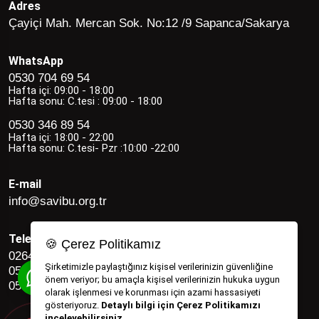
Adres
Çayiçi Mah. Mercan Sok. No:12 /9 Sapanca/Sakarya
WhatsApp
0530 704 69 54
Hafta içi: 09:00 - 18:00
Hafta sonu: C.tesi : 09:00 - 18:00
0530 346 89 54
Hafta içi: 18:00 - 22:00
Hafta sonu: C.tesi- Pzr :10:00 -22:00
E-mail
info@savibu.org.tr
Telefon
🍪 Çerez Politikamız
0264 582 12 17
Şirketimizle paylaştığınız kişisel verilerinizin güvenliğine
0530 346 89 54
önem veriyor; bu amaçla kişisel verilerinizin hukuka uygun
0530 704 69 54
olarak işlenmesi ve korunması için azami hassasiyeti
gösteriyoruz.
Detaylı bilgi için Çerez Politikamızı
inceleyebilirsiniz.