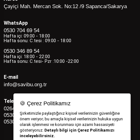
Çayiçi Mah. Mercan Sok. No:12 /9 Sapanca/Sakarya
WhatsApp
0530 704 69 54
Hafta içi: 09:00 - 18:00
Hafta sonu: C.tesi : 09:00 - 18:00
0530 346 89 54
Hafta içi: 18:00 - 22:00
Hafta sonu: C.tesi- Pzr :10:00 -22:00
E-mail
info@savibu.org.tr
Telefon
🍪 Çerez Politikamız
0264 582 12 17
Şirketimizle paylaştığınız kişisel verilerinizin güvenliğine
0530 346 89 54
önem veriyor; bu amaçla kişisel verilerinizin hukuka uygun
0530 704 69 54
olarak işlenmesi ve korunması için azami hassasiyeti
gösteriyoruz.
Detaylı bilgi için Çerez Politikamızı
inceleyebilirsiniz.