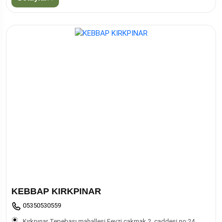
KEBBAP KIRKPINAR
05350530559
Kırkpınar Tepebaşı mahallesi Fevzi çakmak 2, caddesi no:24,