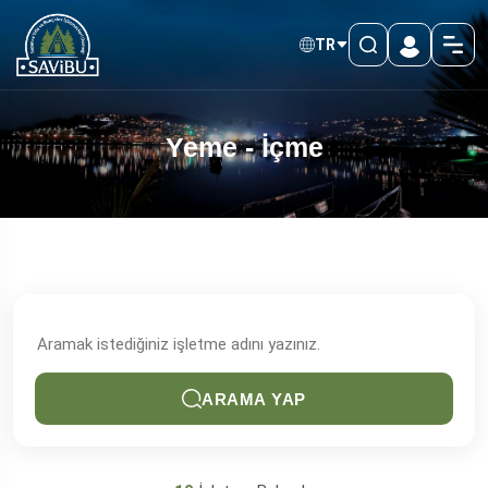
TR
Yeme - İçme
ARAMA YAP