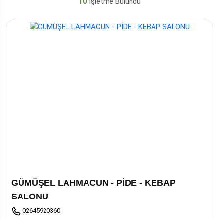
10
İşletme Bulundu
GÜMÜŞEL LAHMACUN - PİDE - KEBAP
SALONU
02645920360