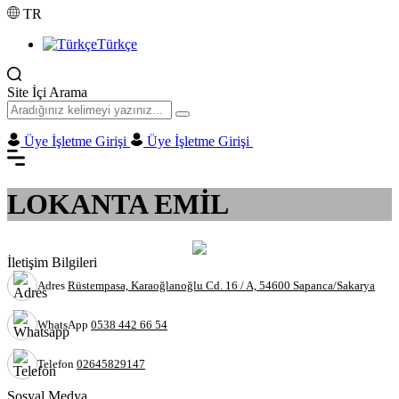
TR
Türkçe
Site İçi Arama
Üye İşletme Girişi
Üye İşletme Girişi
LOKANTA EMİL
İletişim Bilgileri
Adres
Rüstempasa, Karaoğlanoğlu Cd. 16 / A, 54600 Sapanca/Sakarya
WhatsApp
0538 442 66 54
Telefon
02645829147
Sosyal Medya