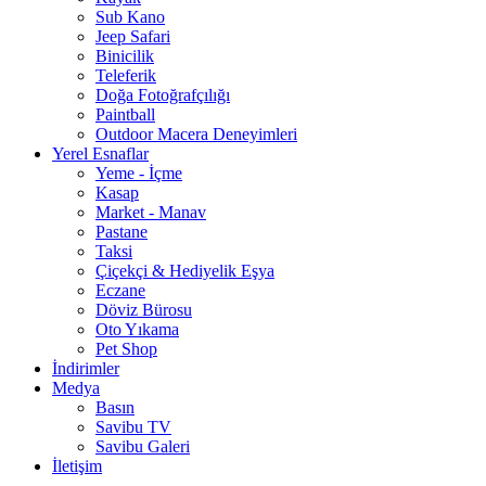
Sub Kano
Jeep Safari
Binicilik
Teleferik
Doğa Fotoğrafçılığı
Paintball
Outdoor Macera Deneyimleri
Yerel Esnaflar
Yeme - İçme
Kasap
Market - Manav
Pastane
Taksi
Çiçekçi & Hediyelik Eşya
Eczane
Döviz Bürosu
Oto Yıkama
Pet Shop
İndirimler
Medya
Basın
Savibu TV
Savibu Galeri
İletişim