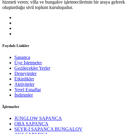
hizmeti veren; villa ve bungalov işletmecilerinin bir araya gelerek
oluşturduğu sivil toplum kuruluşudur.
Faydalı Linkler
Sapanca
Üye İşletmeler
Gezilecekler Yerler
Deneyimler
Etkinlikler
Aktiviteler
Yerel Esnaflar
İndirimler
İşletmeler
JUNGLOW SAPANCA
OBA SAPANCA
SEYR-İ SAPANCA BUNGALOV