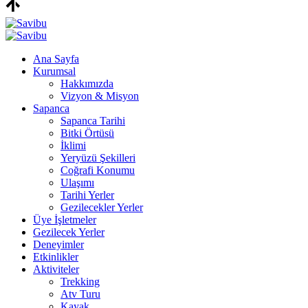
Ana Sayfa
Kurumsal
Hakkımızda
Vizyon & Misyon
Sapanca
Sapanca Tarihi
Bitki Örtüsü
İklimi
Yeryüzü Şekilleri
Coğrafi Konumu
Ulaşımı
Tarihi Yerler
Gezilecekler Yerler
Üye İşletmeler
Gezilecek Yerler
Deneyimler
Etkinlikler
Aktiviteler
Trekking
Atv Turu
Kayak