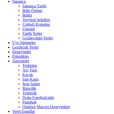
Sapanca
Sapanca Tarihi
Bitki Örtüsü
İklimi
Yeryüzü Şekilleri
Coğrafi Konumu
Ulaşımı
Tarihi Yerler
Gezilecekler Yerler
Üye İşletmeler
Gezilecek Yerler
Deneyimler
Etkinlikler
Aktiviteler
Trekking
Atv Turu
Kayak
Sub Kano
Jeep Safari
Binicilik
Teleferik
Doğa Fotoğrafçılığı
Paintball
Outdoor Macera Deneyimleri
Yerel Esnaflar