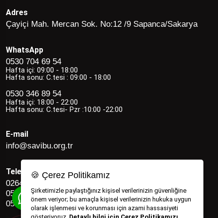
Adres
Çayiçi Mah. Mercan Sok. No:12 /9 Sapanca/Sakarya
WhatsApp
0530 704 69 54
Hafta içi: 09:00 - 18:00
Hafta sonu: C.tesi : 09:00 - 18:00
0530 346 89 54
Hafta içi: 18:00 - 22:00
Hafta sonu: C.tesi- Pzr :10:00 -22:00
E-mail
info@savibu.org.tr
Telefon
🍪 Çerez Politikamız
0264 582 12 17
Şirketimizle paylaştığınız kişisel verilerinizin güvenliğine
0530 346 89 54
önem veriyor; bu amaçla kişisel verilerinizin hukuka uygun
0530 704 69 54
olarak işlenmesi ve korunması için azami hassasiyeti
gösteriyoruz.
Detaylı bilgi için Çerez Politikamızı