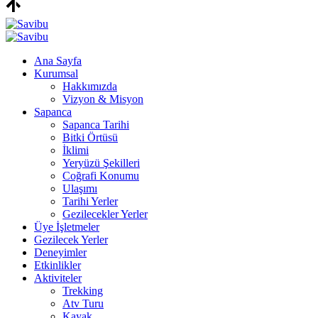
Ana Sayfa
Kurumsal
Hakkımızda
Vizyon & Misyon
Sapanca
Sapanca Tarihi
Bitki Örtüsü
İklimi
Yeryüzü Şekilleri
Coğrafi Konumu
Ulaşımı
Tarihi Yerler
Gezilecekler Yerler
Üye İşletmeler
Gezilecek Yerler
Deneyimler
Etkinlikler
Aktiviteler
Trekking
Atv Turu
Kayak