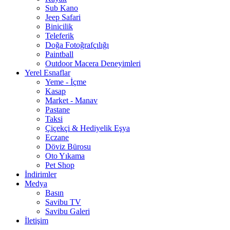
Sub Kano
Jeep Safari
Binicilik
Teleferik
Doğa Fotoğrafçılığı
Paintball
Outdoor Macera Deneyimleri
Yerel Esnaflar
Yeme - İçme
Kasap
Market - Manav
Pastane
Taksi
Çiçekçi & Hediyelik Eşya
Eczane
Döviz Bürosu
Oto Yıkama
Pet Shop
İndirimler
Medya
Basın
Savibu TV
Savibu Galeri
İletişim