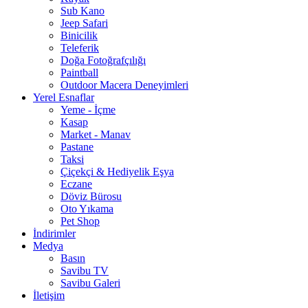
Sub Kano
Jeep Safari
Binicilik
Teleferik
Doğa Fotoğrafçılığı
Paintball
Outdoor Macera Deneyimleri
Yerel Esnaflar
Yeme - İçme
Kasap
Market - Manav
Pastane
Taksi
Çiçekçi & Hediyelik Eşya
Eczane
Döviz Bürosu
Oto Yıkama
Pet Shop
İndirimler
Medya
Basın
Savibu TV
Savibu Galeri
İletişim