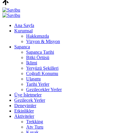
Ana Sayfa
Kurumsal
Hakkımızda
Vizyon & Misyon
Sapanca
Sapanca Tarihi
Bitki Örtüsü
İklimi
Yeryüzü Şekilleri
Coğrafi Konumu
Ulaşımı
Tarihi Yerler
Gezilecekler Yerler
Üye İşletmeler
Gezilecek Yerler
Deneyimler
Etkinlikler
Aktiviteler
Trekking
Atv Turu
Kayak