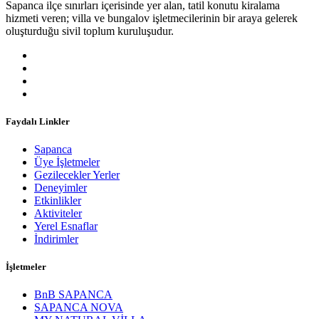
Sapanca ilçe sınırları içerisinde yer alan, tatil konutu kiralama
hizmeti veren; villa ve bungalov işletmecilerinin bir araya gelerek
oluşturduğu sivil toplum kuruluşudur.
Faydalı Linkler
Sapanca
Üye İşletmeler
Gezilecekler Yerler
Deneyimler
Etkinlikler
Aktiviteler
Yerel Esnaflar
İndirimler
İşletmeler
BnB SAPANCA
SAPANCA NOVA