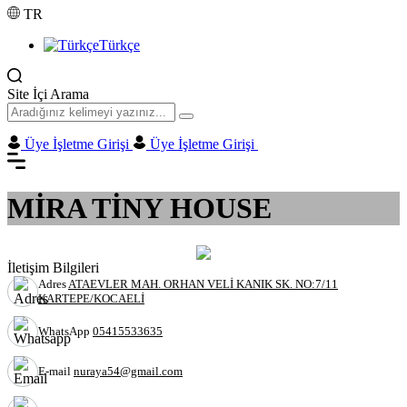
TR
Türkçe
Site İçi Arama
Üye İşletme Girişi
Üye İşletme Girişi
MİRA TİNY HOUSE
İletişim Bilgileri
Adres
ATAEVLER MAH. ORHAN VELİ KANIK SK. NO:7/11
KARTEPE/KOCAELİ
WhatsApp
05415533635
E-mail
nuraya54@gmail.com