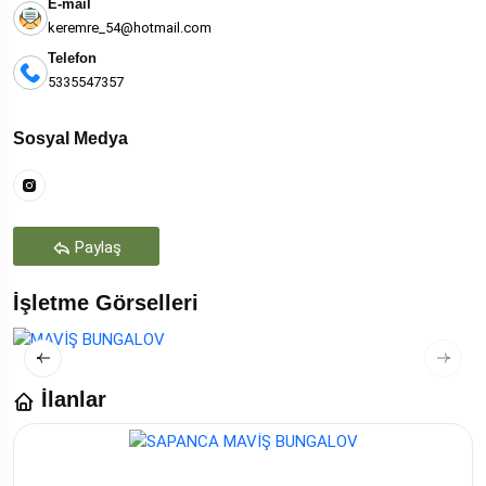
E-mail
keremre_54@hotmail.com
Telefon
5335547357
Sosyal Medya
Paylaş
İşletme Görselleri
İlanlar