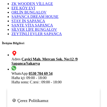
ZK WOODEN VİLLAGE
EFE KÖY EVİ
ORLİN BUNGALOV
SAPANCA DREAM HOUSE
STAY İN SAPANCA
SANTE VİTA SAPANCA
SİLVER LİFE BUNGALOV
ZEYTİNLİ EVLER SAPANCA
İletişim Bilgileri
Adres
Çayiçi Mah. Mercan Sok. No:12 /9
Sapanca/Sakarya
WhatsApp
0530 704 69 54
Hafta içi: 09:00 - 18:00
Hafta sonu: C.tesi : 09:00 - 18:00
0530 346 89 54
Hafta içi: 18:00 - 22:00
Hafta sonu: C.tesi- Pzr :10:00 -22:00
🍪 Çerez Politikamız