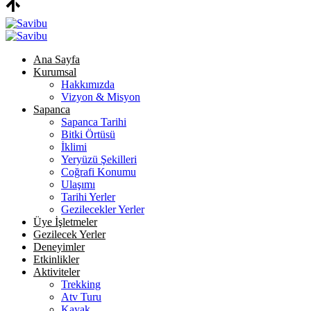
Ana Sayfa
Kurumsal
Hakkımızda
Vizyon & Misyon
Sapanca
Sapanca Tarihi
Bitki Örtüsü
İklimi
Yeryüzü Şekilleri
Coğrafi Konumu
Ulaşımı
Tarihi Yerler
Gezilecekler Yerler
Üye İşletmeler
Gezilecek Yerler
Deneyimler
Etkinlikler
Aktiviteler
Trekking
Atv Turu
Kayak