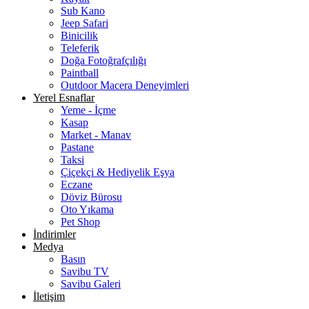
Sub Kano
Jeep Safari
Binicilik
Teleferik
Doğa Fotoğrafçılığı
Paintball
Outdoor Macera Deneyimleri
Yerel Esnaflar
Yeme - İçme
Kasap
Market - Manav
Pastane
Taksi
Çiçekçi & Hediyelik Eşya
Eczane
Döviz Bürosu
Oto Yıkama
Pet Shop
İndirimler
Medya
Basın
Savibu TV
Savibu Galeri
İletişim