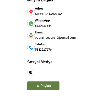
İletişim Bilgileri
Adres
SAPANCA SAKARYA
WhatsApp
5339733654
E-mail
bugraincedere10@gmail.com
Telefon
5342527676
Teşekkür Ederiz
Sosyal Medya
Paylaş