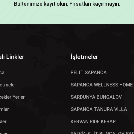
Bültenimize kayıt olun. Fırsatları kaçırmayın.
lı Linkler
İşletmeler
ca
PELİT SAPANCA
letmeler
SAPANCA WELLNESS HOME
ekler Yerler
SARDUNYA BUNGALOV
mler
SAPANCA TANURA VİLLA
kler
KERVAN PİDE KEBAP
eler
PALVİA SUİT BUNGALOV SA