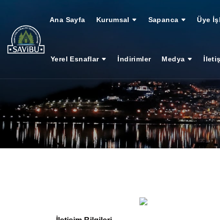
Ana Sayfa
Kurumsal
Sapanca
Üye İş
Yerel Esnaflar
İndirimler
Medya
İleti