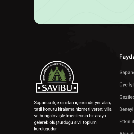
Fayda
Sapan
Üye İş
Gezilec
Sapanca ilçe sınırları içerisinde yer alan,
Deneyi
tatil konutu kiralama hizmeti veren; villa
ve bungalov işletmecilerinin bir araya
Etkinli
gelerek oluşturduğu sivil toplum
kuruluşudur.
Aktivit