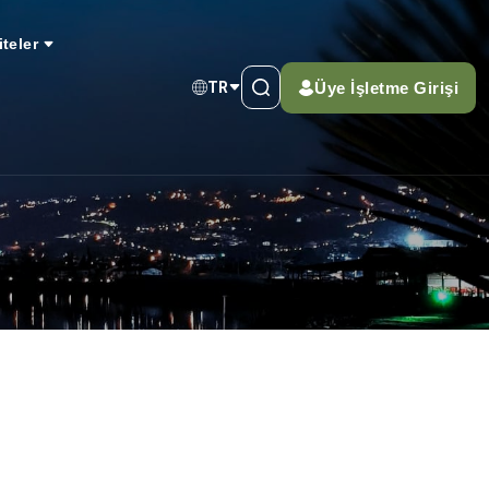
iteler
Üye İşletme Girişi
TR