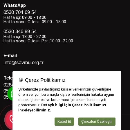
WhatsApp
0530 704 69 54
Hafta içi: 09:00 - 18:00
Hafta sonu: C.tesi : 09:00 - 18:00
0530 346 89 54
Hafta içi: 18:00 - 22:00
Hafta sonu: C.tesi- Pzr :10:00 -22:00
E-mail
info@savibu.org.tr
Telefon
🍪 Çerez Politikamız
0264 582 12 17
Şirketimizle paylaştığınız kişisel verilerinizin güvenliğine
0530 346 89 54
önem veriyor; bu amaçla kişisel verilerinizin hukuka uygun
0530 704 69 54
olarak işlenmesi ve korunması için azami hassasiyeti
gösteriyoruz.
Detaylı bilgi için Çerez Politikamızı
inceleyebilirsiniz.
Kabul Et
Çerezleri Özelleştir
Savibu Copyright © 2022 - 2026