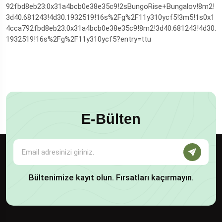
92fbd8eb23:0x31a4bcb0e38e35c9!2sBungoRise+Bungalov!8m2!
3d40.681243!4d30.1932519!16s%2Fg%2F11y310ycf5!3m5!1s0x1
4cca792fbd8eb23:0x31a4bcb0e38e35c9!8m2!3d40.681243!4d30.
1932519!16s%2Fg%2F11y310ycf5?entry=ttu
E-Bülten
Bültenimize kayıt olun. Fırsatları kaçırmayın.