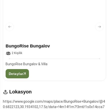
BungoRise Bungalov
2 Kişilik
BungoRise Bungalov & Villa
Detaylar
Lokasyon
https://www.google.com/maps/place/BungoRise+Bungalov/@4
0.6822123,30.1934102,17.5z/data=!4m14!1m7!3m6!1s0x14cca7