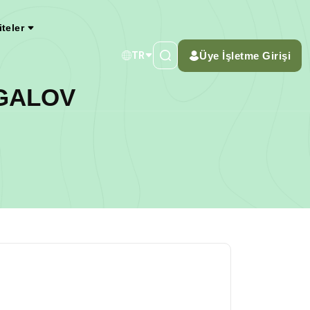
iteler
Üye İşletme Girişi
TR
GALOV