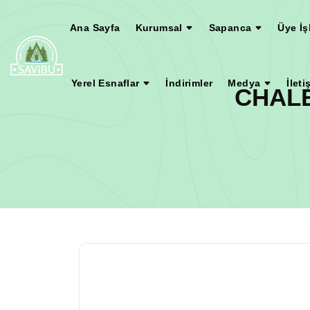
Ana Sayfa
Kurumsal
Sapanca
Üye İş
Yerel Esnaflar
İndirimler
Medya
İleti
CHAL