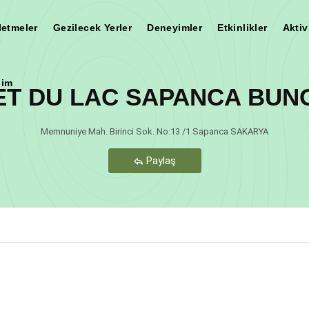
letmeler
Gezilecek Yerler
Deneyimler
Etkinlikler
Aktiv
şim
ET DU LAC SAPANCA BUN
Teşekkür Ederiz
Memnuniye Mah. Birinci Sok. No:13 /1 Sapanca SAKARYA
Paylaş