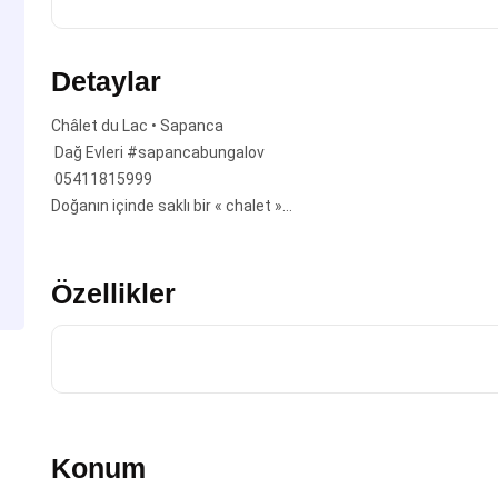
Detaylar
Châlet du Lac • Sapanca
Dağ Evleri
#sapancabungalov
05411815999
Doğanın içinde saklı bir « chalet »…
Özellikler
Konum