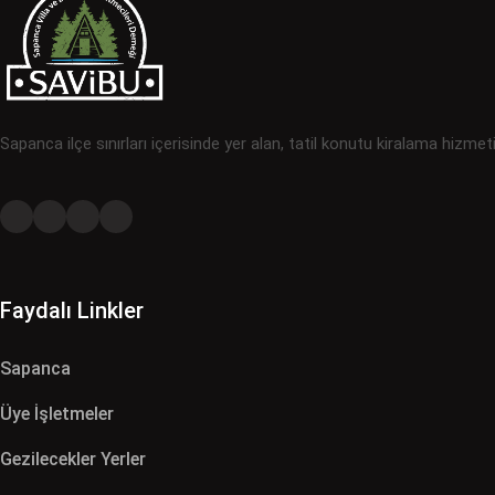
Sapanca ilçe sınırları içerisinde yer alan, tatil konutu kiralama hizmet
Faydalı Linkler
Sapanca
Üye İşletmeler
Gezilecekler Yerler