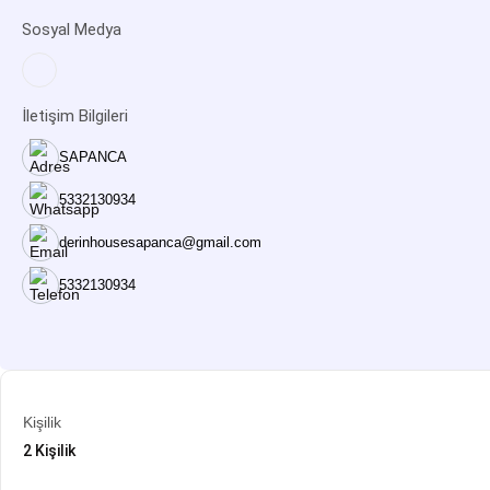
Sosyal Medya
İletişim Bilgileri
SAPANCA
5332130934
derinhousesapanca@gmail.com
5332130934
Kişilik
2 Kişilik