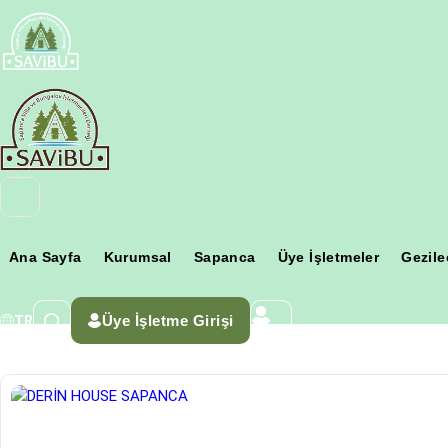
Ana Sayfa
Kurumsal
Sapanca
Üye İşletmeler
Gezile
Üye İşletme Girişi
TR