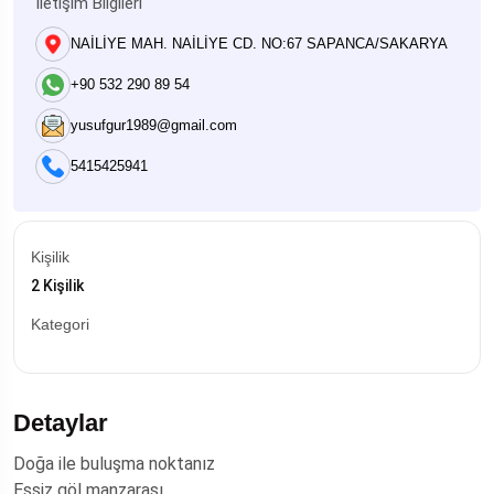
İletişim Bilgileri
NAİLİYE MAH. NAİLİYE CD. NO:67 SAPANCA/SAKARYA
+90 532 290 89 54
yusufgur1989@gmail.com
5415425941
Kişilik
2 Kişilik
Kategori
Detaylar
Doğa ile buluşma noktanız
Eşsiz göl manzarası