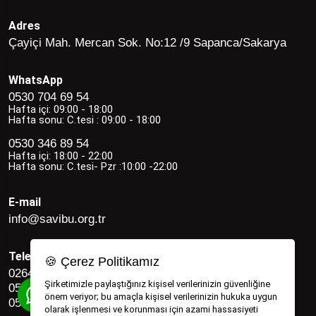
Adres
Çayiçi Mah. Mercan Sok. No:12 /9 Sapanca/Sakarya
WhatsApp
0530 704 69 54
Hafta içi: 09:00 - 18:00
Hafta sonu: C.tesi : 09:00 - 18:00
0530 346 89 54
Hafta içi: 18:00 - 22:00
Hafta sonu: C.tesi- Pzr :10:00 -22:00
E-mail
info@savibu.org.tr
Telefon
🍪 Çerez Politikamız
0264 582 12 17
Şirketimizle paylaştığınız kişisel verilerinizin güvenliğine
0530 346 89 54
önem veriyor; bu amaçla kişisel verilerinizin hukuka uygun
0530 704 69 54
olarak işlenmesi ve korunması için azami hassasiyeti