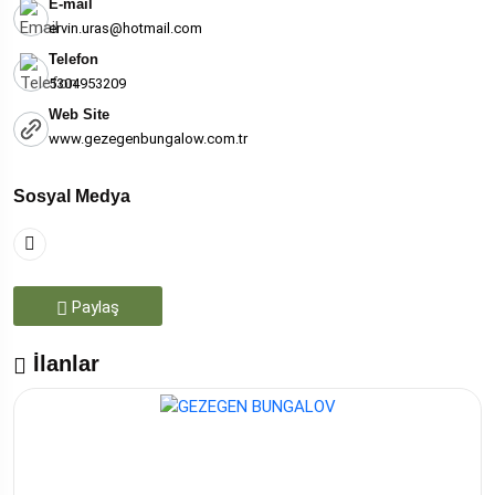
E-mail
ervin.uras@hotmail.com
Telefon
5304953209
Web Site
www.gezegenbungalow.com.tr
Sosyal Medya
Paylaş
İlanlar