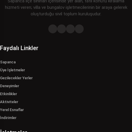
Sapanca ilçe sınırları içerisinde yer alan, tatil konutu kiralama
hizmeti veren; villa ve bungalov işletmecilerinin bir araya gelerek
oluşturduğu sivil toplum kuruluşudur.
Faydalı Linkler
Sapanca
Üye İşletmeler
Gezilecekler Yerler
Deneyimler
Etkinlikler
Aktiviteler
Yerel Esnaflar
İndirimler