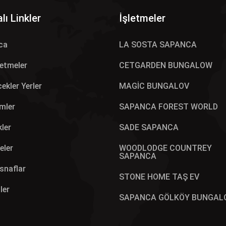
lı Linkler
İşletmeler
ca
LA SOSTA SAPANCA
letmeler
CETGARDEN BUNGALOW
ekler Yerler
MAGİC BUNGALOV
mler
SAPANCA FOREST WORLD
kler
SADE SAPANCA
eler
WOODLODGE COUNTREY
SAPANCA
Esnaflar
STONE HOME TAŞ EV
ler
SAPANCA GÖLKÖY BUNGAL