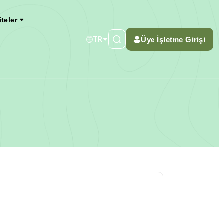
iteler
Üye İşletme Girişi
TR