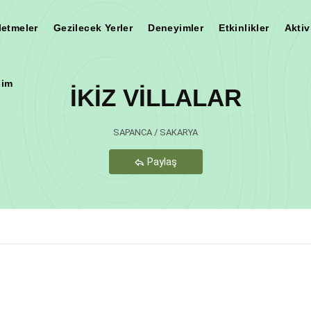
letmeler
Gezilecek Yerler
Deneyimler
Etkinlikler
Aktiv
şim
İKİZ VİLLALAR
Teşekkür Ederiz
SAPANCA / SAKARYA
Paylaş