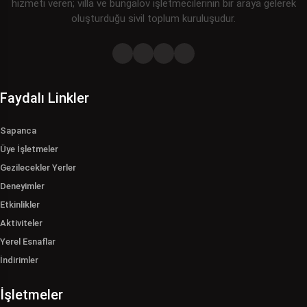
hizmeti veren; villa ve bungalov işletmecilerinin bir araya gelerek
oluşturduğu sivil toplum kuruluşudur.
Faydalı Linkler
Sapanca
Üye İşletmeler
Gezilecekler Yerler
Deneyimler
Etkinlikler
Aktiviteler
Yerel Esnaflar
İndirimler
İşletmeler