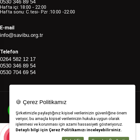
0530 346 89 54
Hafta içi: 18:00 - 22:00
Hafta sonu: C.tesi- Pzr :10:00 -22:00
E-mail
info@savibu.org.tr
Telefon
0264 582 12 17
0530 346 89 54
0530 704 69 54
🍪 Çerez Politikamız
Savibu Copyright © 2022 - 2026
Şirketimizle paylaştığınız kişisel verilerinizin güvenliğine önem
Haldız Digital Reklam Ajansı & Sosyal Medya Yönetimi
veriyor; bu amaçla kişisel verilerinizin hukuka uygun olarak
işlenmesi ve korunması için azami hassasiyeti gösteriyoruz.
Detaylı bilgi için Çerez Politikamızı inceleyebilirsiniz.