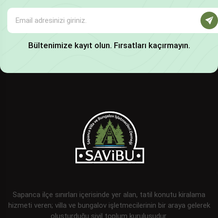
Bültenimize kayıt olun. Fırsatları kaçırmayın.
Sapanca ilçe sınırları içerisinde yer alan, tatil konutu kiralama
hizmeti veren; villa ve bungalov işletmecilerinin bir araya gelerek
oluşturduğu sivil toplum kuruluşudur.