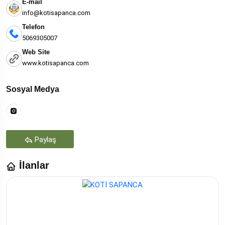
E-mail
info@kotisapanca.com
Telefon
5069305007
Web Site
www.kotisapanca.com
Sosyal Medya
Paylaş
İlanlar