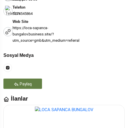
Telefon
5374545864
Web Site
https://loca-sapanca-
bungalov.business.site/?
utm_source=gmb&utm_medium=referral
Sosyal Medya
Paylaş
İlanlar