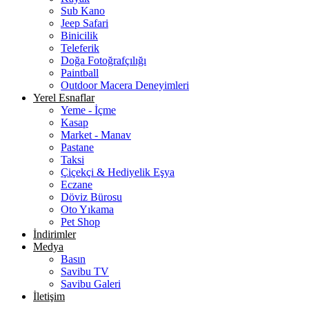
Sub Kano
Jeep Safari
Binicilik
Teleferik
Doğa Fotoğrafçılığı
Paintball
Outdoor Macera Deneyimleri
Yerel Esnaflar
Yeme - İçme
Kasap
Market - Manav
Pastane
Taksi
Çiçekçi & Hediyelik Eşya
Eczane
Döviz Bürosu
Oto Yıkama
Pet Shop
İndirimler
Medya
Basın
Savibu TV
Savibu Galeri
İletişim