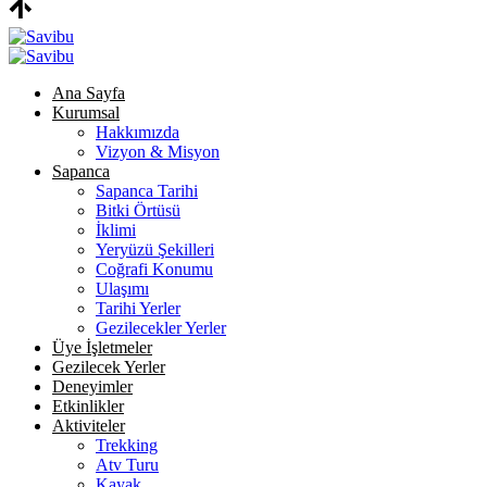
Ana Sayfa
Kurumsal
Hakkımızda
Vizyon & Misyon
Sapanca
Sapanca Tarihi
Bitki Örtüsü
İklimi
Yeryüzü Şekilleri
Coğrafi Konumu
Ulaşımı
Tarihi Yerler
Gezilecekler Yerler
Üye İşletmeler
Gezilecek Yerler
Deneyimler
Etkinlikler
Aktiviteler
Trekking
Atv Turu
Kayak