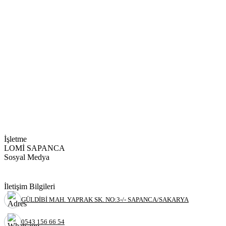
İşletme
LOMİ SAPANCA
Sosyal Medya
İletişim Bilgileri
GÜLDİBİ MAH. YAPRAK SK. NO:3-/- SAPANCA/SAKARYA
0543 156 66 54