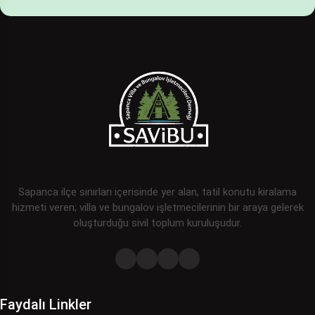
Sapanca ilçe sınırları içerisinde yer alan, tatil konutu kiralama
hizmeti veren; villa ve bungalov işletmecilerinin bir araya gelerek
oluşturduğu sivil toplum kuruluşudur.
Faydalı Linkler