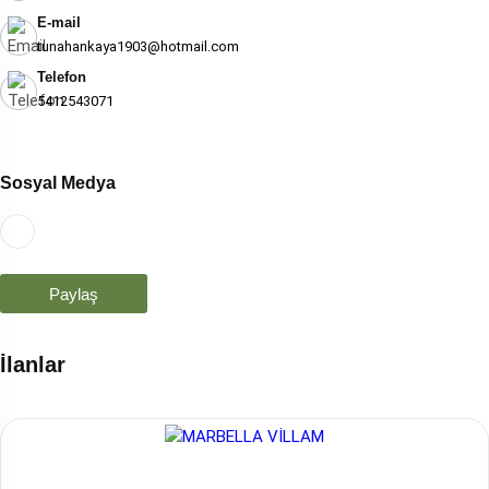
E-mail
tunahankaya1903@hotmail.com
Telefon
5412543071
Sosyal Medya
Paylaş
İlanlar