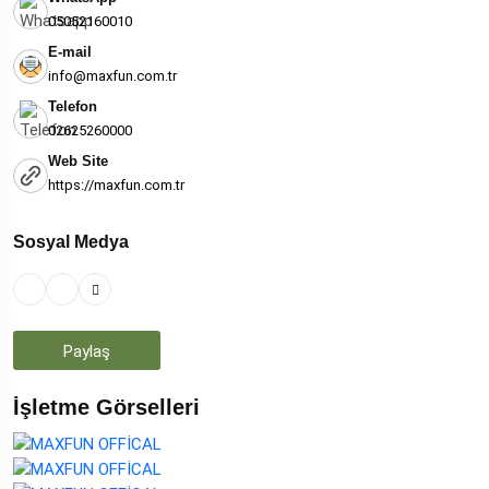
05052160010
E-mail
info@maxfun.com.tr
Telefon
02625260000
Web Site
https://maxfun.com.tr
Sosyal Medya
Paylaş
İşletme Görselleri