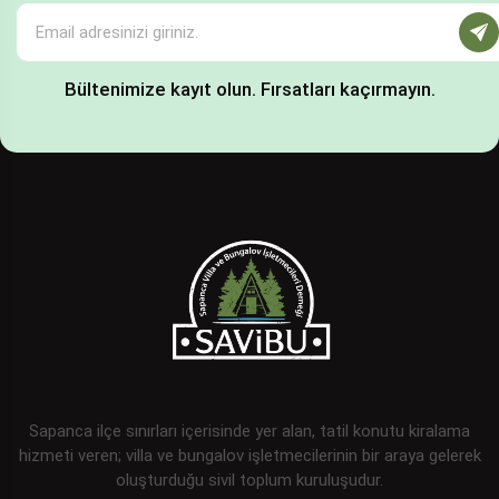
Bültenimize kayıt olun. Fırsatları kaçırmayın.
Sapanca ilçe sınırları içerisinde yer alan, tatil konutu kiralama
hizmeti veren; villa ve bungalov işletmecilerinin bir araya gelerek
oluşturduğu sivil toplum kuruluşudur.