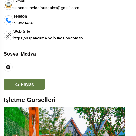
E-mail
sapancamelodibungalov@gmail.com
Telefon
5305214843
Web Site
https://sapancamelodibungalov.com.tr/
Sosyal Medya
Paylaş
İşletme Görselleri