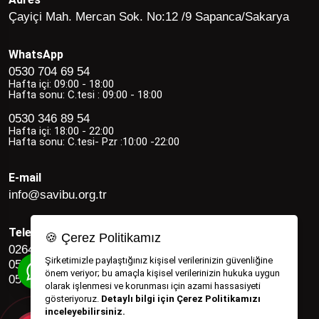
Çayiçi Mah. Mercan Sok. No:12 /9 Sapanca/Sakarya
WhatsApp
0530 704 69 54
Hafta içi: 09:00 - 18:00
Hafta sonu: C.tesi : 09:00 - 18:00
0530 346 89 54
Hafta içi: 18:00 - 22:00
Hafta sonu: C.tesi- Pzr :10:00 -22:00
E-mail
info@savibu.org.tr
Telefon
🍪 Çerez Politikamız
0264 582 12 17
Şirketimizle paylaştığınız kişisel verilerinizin güvenliğine
0530 346 89 54
önem veriyor; bu amaçla kişisel verilerinizin hukuka uygun
0530 704 69 54
olarak işlenmesi ve korunması için azami hassasiyeti
gösteriyoruz.
Detaylı bilgi için Çerez Politikamızı
inceleyebilirsiniz.