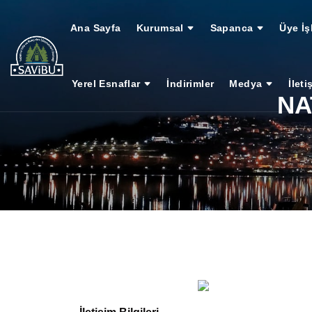
Ana Sayfa
Kurumsal
Sapanca
Üye İş
Yerel Esnaflar
İndirimler
Medya
İleti
NA