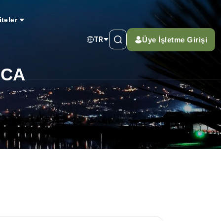
iteler
Üye İşletme Girişi
TR
NCA