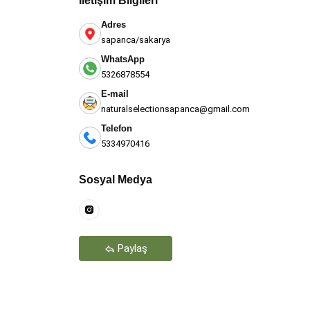
İletişim Bilgileri
Adres
sapanca/sakarya
WhatsApp
5326878554
E-mail
naturalselectionsapanca@gmail.com
Telefon
5334970416
Teşekkür Ederiz
Sosyal Medya
Paylaş