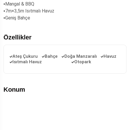
▪️Mangal & BBQ
▪️7m×3,5m Isıtmalı Havuz
▪️Geniş Bahçe
Özellikler
Ateş Çukuru
Bahçe
Doğa Manzaralı
Havuz
Isıtmalı Havuz
Otopark
Konum