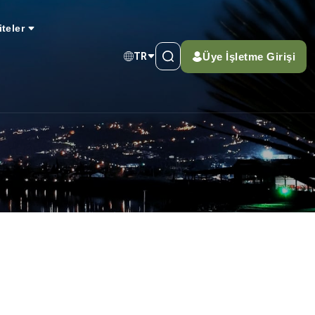
iteler
Üye İşletme Girişi
TR