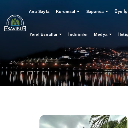
Ana Sayfa
Kurumsal
Sapanca
Üye İş
Yerel Esnaflar
İndirimler
Medya
İleti