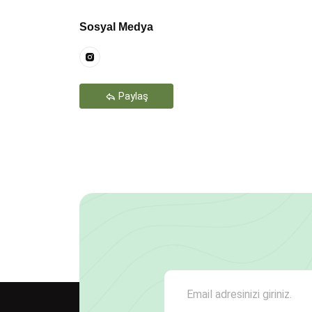
Teşekkür Ederiz
Sosyal Medya
Paylaş