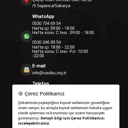
/9 Sapanca/Sakarya
WhatsApp
0530 704 69 54
Hafta içi: 09:00 - 18:00
Hafta sonu: C.tesi : 09:00 - 18:00
0530 346 89 54
Hafta içi: 18:00 - 22:00
Hafta sonu: C.tesi- Pzr :10:00
-22:00
E-mail
info@savibu.org.tr
Telefon
0264 582 12 17
🍪 Çerez Politikamız
0530 346 89 54
0530 704 69 54
Şirketimizle paylaştığınız kişisel verilerinizin güvenliğine
önem veriyor; bu amaçla kişisel verilerinizin hukuka uygun
olarak işlenmesi ve korunması için azami hassasiyeti
gösteriyoruz.
Detaylı bilgi için Çerez Politikamızı
inceleyebilirsiniz.