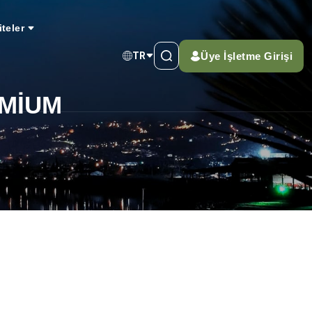
iteler
Üye İşletme Girişi
TR
EMİUM