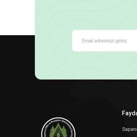
Fayda
Sapan