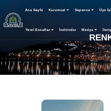
Ana Sayfa
Kurumsal
Sapanca
Üye İş
Yerel Esnaflar
İndirimler
Medya
İleti
RENK