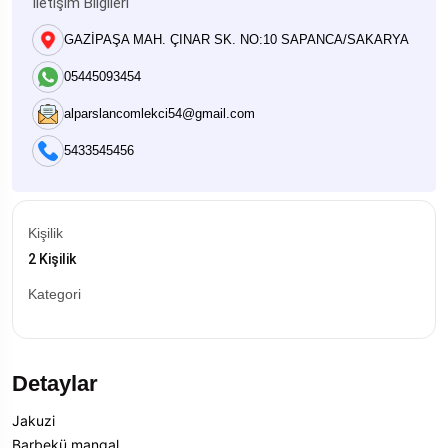
İletişim Bilgileri
GAZİPAŞA MAH. ÇINAR SK. NO:10 SAPANCA/SAKARYA
05445093454
alparslancomlekci54@gmail.com
5433545456
Kişilik
2 Kişilik
Kategori
Detaylar
Jakuzi
Barbekü mangal